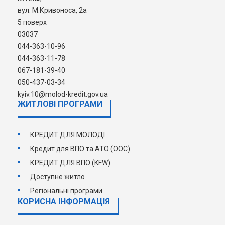
вул. М.Кривоноса, 2а
обговорення.
5 поверх
03037
044-363-10-96
044-363-11-78
067-181-39-40
050-437-03-34
kyiv.10@molod-kredit.gov.ua
ЖИТЛОВІ ПРОГРАМИ
КРЕДИТ ДЛЯ МОЛОДІ
Кредит для ВПО та АТО (ООС)
КРЕДИТ ДЛЯ ВПО (KFW)
Доступне житло
Регіональні програми
КОРИСНА ІНФОРМАЦІЯ