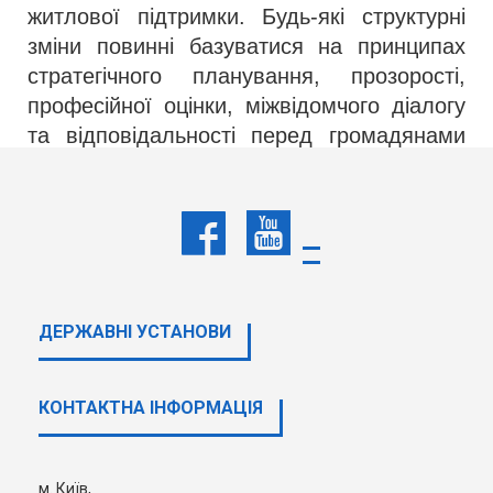
житлової підтримки. Будь-які структурні
зміни повинні базуватися на принципах
стратегічного планування, прозорості,
професійної оцінки, міжвідомчого діалогу
та відповідальності перед громадянами
України й міжнародними партнерами
держави.
У зв’язку з цим закликаємо Кабінет
Міністрів України утриматися від
ухвалення зазначеної постанови до
ДЕРЖАВНI УСТАНОВИ
проведення комплексної оцінки її
правових, фінансових, соціальних та
міжнародно-договірних наслідків,
КОНТАКТНА ІНФОРМАЦІЯ
належних консультацій із
міжнародними фінансовими
інституціями та відкритого суспільного
м. Київ,