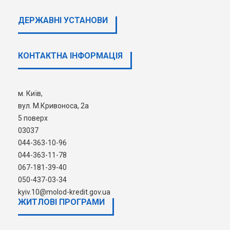
26824,0
ДЕРЖАВНI УСТАНОВИ
К-сть 
КОНТАКТНА ІНФОРМАЦІЯ
К-сть 
м. Київ, вул.
2
м. Київ
Електротехнічна 43 жб.
1
Площа,
м. Київ,
вул. М.Кривоноса, 2а
28216,3
5 поверх
03037
044-363-10-96
044-363-11-78
067-181-39-40
050-437-03-34
kyiv.10@molod-kredit.gov.ua
ЖИТЛОВІ ПРОГРАМИ