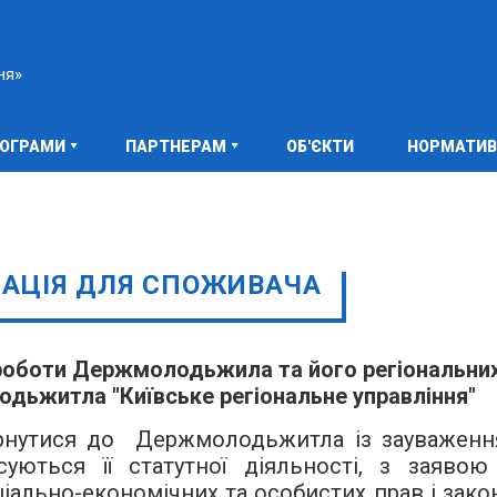
ня»
РОГРАМИ
ПАРТНЕРАМ
ОБ'ЄКТИ
НОРМАТИВ
АЦІЯ ДЛЯ СПОЖИВАЧА
роботи Держмолодьжила та його регіональни
дьжитла "Київське регіональне управління"
рнутися до Держмолодьжитла із зауваженн
уються її статутної діяльності, з заявою
ціально-економічних та особистих прав і зако