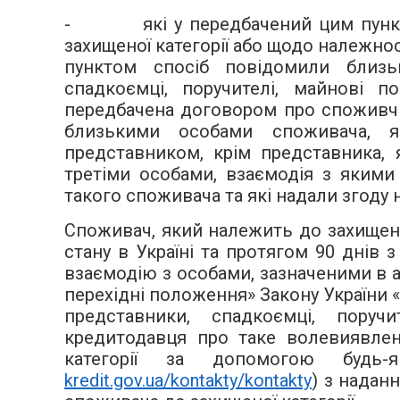
- які у передбачений цим пункто
захищеної категорії або щодо належнос
пунктом спосіб повідомили близьк
спадкоємці, поручителі, майнові п
передбачена договором про споживчий
близькими особами споживача, я
представником, крім представника,
третіми особами, взаємодія з яким
такого споживача та які надали згоду 
Споживач, який належить до захищеної
стану в Україні та протягом 90 днів
взаємодію з особами, зазначеними в а
перехідні положення» Закону України 
представники, спадкоємці, поруч
кредитодавця про таке волевиявлен
категорії за допомогою будь-я
kredit.gov.ua/kontakty/kontakty
) з надан