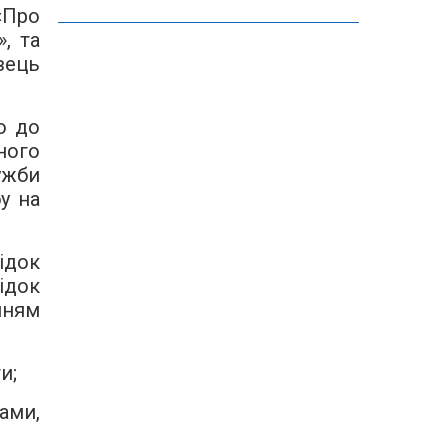
«Про
, та
вець
о до
ного
ужби
у на
ідок
ідок
нням
и;
ами,