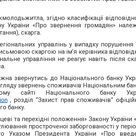
я.
молодьжитла, згідно класифікації відповідн
у України «Про звернення громадян» належ
ання), скарга.
гіональних управлінь у випадку порушення ї
исьмовою скаргою на ім’я керівника відповід
нальне управління не реагує навіть після ска
а.
жна звернутись до Національного банку Укра
згляду звернень споживачів Національним ба
ому сайті Національного банку Укр
ion
, розділ “Захист прав споживачів” офіцій
о банку.
нцеві та перехідні положення» Закону України 
лювання простроченої заборгованості у період
ого Указом Президента України «Про введ