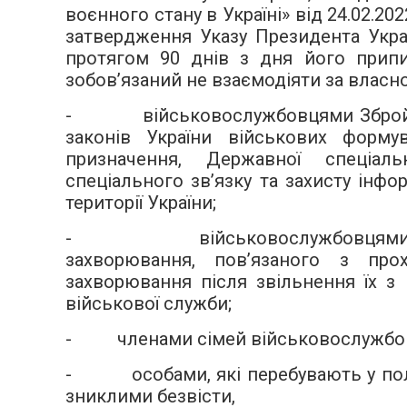
воєнного стану в Україні» від 24.02.
затвердження Указу Президента Украї
протягом 90 днів з дня його припи
зобов’язаний не взаємодіяти за власно
- військовослужбовцями Збройних 
законів України військових форму
призначення, Державної спеціал
спеціального зв’язку та захисту інфо
території України;
- військовослужбовцями, які 
захворювання, пов’язаного з про
захворювання після звільнення їх з
військової служби;
- членами сімей військовослужбовців
- особами, які перебувають у полон
зниклими безвісти,