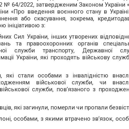
2022 № 64/2022, затвердженим Законом України 
ни «Про введення воєнного стану в Україні»
нення або скасування, зокрема, кредитода
ю ініціативою з:
Сил України, інших утворених відповідн
вань та правоохоронних органів спеціаль
ьної служби транспорту, Державної сл
рмації України, які проходять військову служб
стали особами з інвалідністю внасл
ходженням військової служби, чи внасл
 військової служби, пов’язаного з проходже
, які загинули, померли чи пропали безвіст
і, особами, з якими втрачено зв’язок, особ