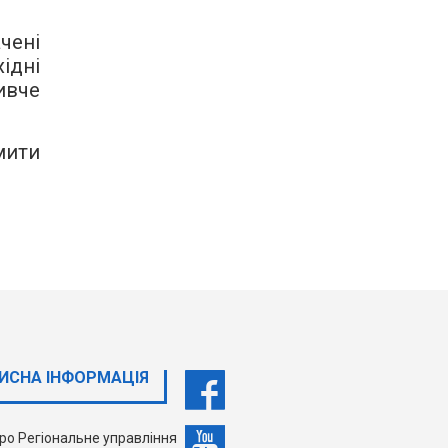
чені
ідні
че
мити
ИСНА ІНФОРМАЦІЯ
ро Регіональне управління