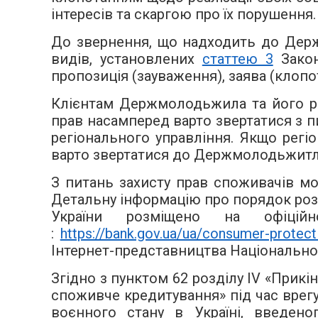
інтересів та скаргою про їх порушенн
До звернення, що надходить до Держ
видів, установлених
статтею 3
Закон
пропозиція (зауваження), заява (клопот
Клієнтам Держмолодьжила та його ре
прав насамперед варто звертатися з п
регіонального управління. Якщо регіо
варто звертатися до Держмолодьжитл
З питань захисту прав споживачів мо
Детальну інформацію про порядок ро
України розміщено на офіційн
:
https://bank.gov.ua/ua/consumer-protect
Інтернет-представництва Національног
Згідно з пунктом 62 розділу IV «Прикі
споживче кредитування» під час врегу
воєнного стану в Україні, введен