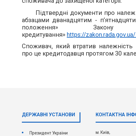
споживача до захищеної категорії.
Підтвердні документи про належн
абзацами дванадцятим - п’ятнадцятим
положення» Закон
кредитування»
https://zakon.rada.gov.u
Споживач, який втратив належність д
про це кредитодавця протягом 30 кале
ДЕРЖАВНI УСТАНОВИ
КОНТАКТНА ІНФ
м. Київ,
Президент України