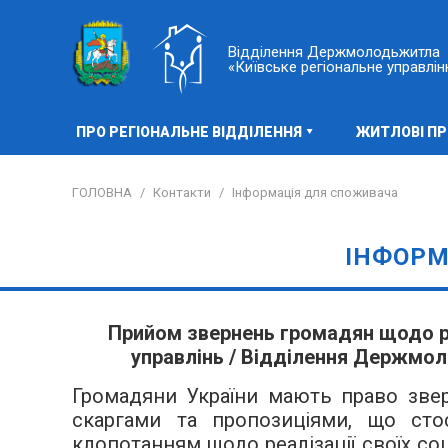
Відділення Держмолодьжитла
«Київське регіональне управлін
ПРО РЕГІОНАЛЬНЕ ВІДДІЛЕННЯ
ЖИТЛОВІ П
ГОЛОВНА
/
Контакти
/
Інформація для споживача
ІНФОРМ
Прийом звернень громадян щодо 
управлінь /
Відділення Держмоло
Громадяни України мають право зве
скаргами та пропозиціями, що стос
клопотанням щодо реалізації своїх со