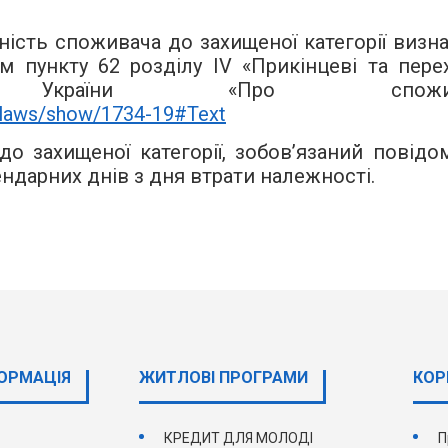
ість споживача до захищеної категорії визна
 пункту 62 розділу IV «Прикінцеві та перех
у України «Про спожив
a/laws/show/1734-19#Text
о захищеної категорії, зобов’язаний повідо
ндарних днів з дня втрати належності.
ОРМАЦІЯ
ЖИТЛОВІ ПРОГРАМИ
КОР
КРЕДИТ ДЛЯ МОЛОДІ
П