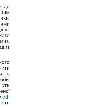
ь до
 цим
ики,
кими
дію;
його
ача,
едит
ного
нити
і та
оби,
яють
еної
olod-
ість