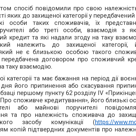
м спосіб повідомили про свою належніст
ті яких до захищеної категорії у передбачений
і особи таких споживачів, їх представн
оручителі або треті особи, взаємодія з я
 кредит та які надали згоду на таку взаємо
кий належить до захищеної категорії, 
 який не є близькою особою такого спожив
и передбачена договором про споживчий кр
на таку взаємодію.
 категорії та має бажання на період дії воєн
 з дня його припинення або скасування припи
бзаці першому пункту 62 розділу IV «Прикінцев
«Про споживче кредитування», його близькі ос
ителі або майнові поручителі повідомл
ня та про належність споживача до захищ
кого засобу комунікації (
https://www.m
ням копій підтвердних документів про належн