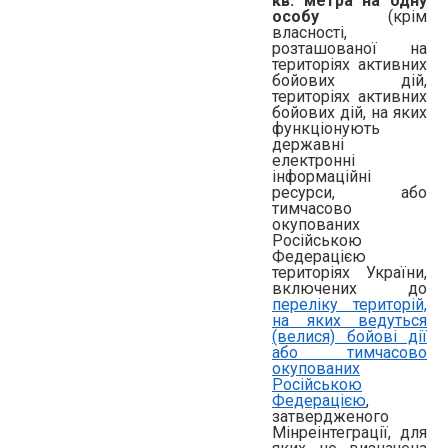
кв. метра на одну
особу
(крім
власності,
розташованої на
територіях активних
бойових дій,
територіях активних
бойових дій, на яких
функціонують
державні
електронні
інформаційні
ресурси, або
тимчасово
окупованих
Російською
Федерацією
територіях України,
включених до
переліку територій,
на яких ведуться
(велися) бойові дії
або тимчасово
окупованих
Російською
Федерацією
,
затвердженого
Мінреінтеграції, для