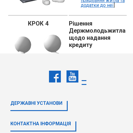
придбання житла та
додатки до неї
]
КРОК 4
Рішення
Держмолодьжитла
щодо надання
кредиту
Отримати кредит:
Укладення договорів:
1. [
Кредитний договір
] (від
28.06.2024 року, протокол №
74)
2. Договір купівлі –
продажу житла
ДЕРЖАВНI УСТАНОВИ
(Продавець)
3. Договір іпотеки
КОНТАКТНА ІНФОРМАЦІЯ
4. Договори страхування
на період виконання