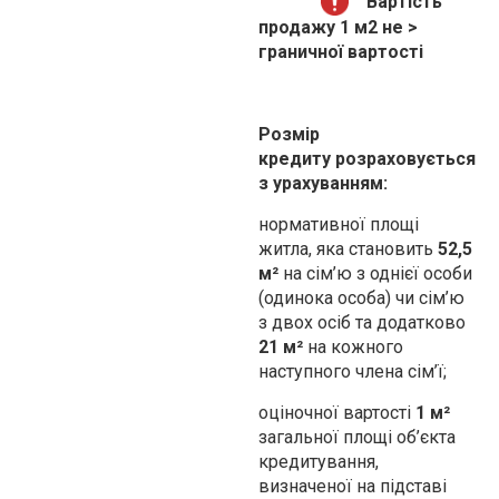
Вартість
продажу 1 м2 не >
граничної вартості
Розмір
кредиту розраховується
з урахуванням:
нормативної площі
житла, яка становить
52,5
м²
на сім’ю з однієї особи
(одинока особа) чи сім’ю
з двох осіб та додатково
21 м²
на кожного
наступного члена сім’ї;
оціночної вартості
1 м²
загальної площі об’єкта
кредитування,
визначеної на підставі