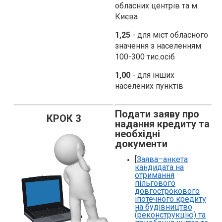
обласних центрів та м.
Києва
1,25
- для міст обласного
значення з населенням
100-300 тис.осіб
1,00
- для інших
населених пунктів
Подати заяву про
КРОК 3
надання кредиту та
необхідні
документи
[
Заява–анкета
кандидата на
отримання
пільгового
довгострокового
іпотечного кредиту
на будівництво
(реконструкцію) та