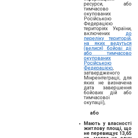
ресурси, або
тимчасово
окупованих
Російською
Федерацією
територіях України,
включених
до
переліку територій,
на яких ведуться
(велися) бойові дії
або тимчасово
окупованих
Російською
Федерацією
,
затвердженого
Мінреінтеграції, для
яких не визначена
дата завершення
бойових дій або
тимчасової
окупації),
або
Мають у власності
житлову площі, що
не перевищує 13,65