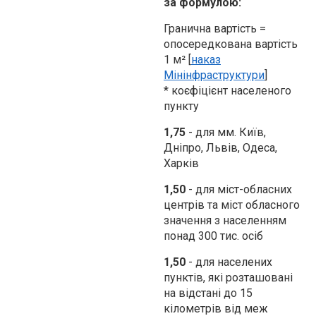
за формулою:
Гранична вартість =
опосередкована вартість
1 м²
[
наказ
Мінінфраструктури
]
*
коєфіцієнт населеного
пункту
1,75
- для мм. Київ,
Дніпро, Львів, Одеса,
Харків
1,50
- для міст-обласних
центрів та міст обласного
значення з населенням
понад 300 тис. осіб
1,50
- для населених
пунктів, які розташовані
на відстані до 15
кілометрів від меж