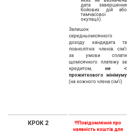
яких не визначена
дата завершення
бойових дій або
тимчасової
окупації).
Залишок
середньомісячного
доходу кандидата та
повнолітніх членів сім’ї
за умови сплати
щомісячного платежу за
кредитом,
не ˂
прожиткового мінімуму
(на кожного члена сім’ї)
КРОК 2
!!!Повідомлення про
наявність коштів для