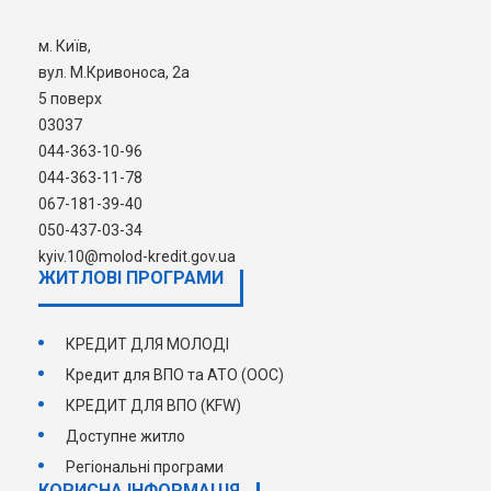
зобов’язань
позичальником
м. Київ,
НЕХАЙ НАСТУПНИМ КРОКОМ СТАНЕ
вул. М.Кривоноса, 2а
КРОК ДО ЩАСЛИВОГО ЖИТТЯ У
5 поверх
ВЛАСНІЙ ДОМІВЦІ!
03037
044-363-10-96
044-363-11-78
067-181-39-40
050-437-03-34
kyiv.10@molod-kredit.gov.ua
ЖИТЛОВІ ПРОГРАМИ
КРЕДИТ ДЛЯ МОЛОДІ
Кредит для ВПО та АТО (ООС)
КРЕДИТ ДЛЯ ВПО (KFW)
Доступне житло
Регіональні програми
КОРИСНА ІНФОРМАЦІЯ